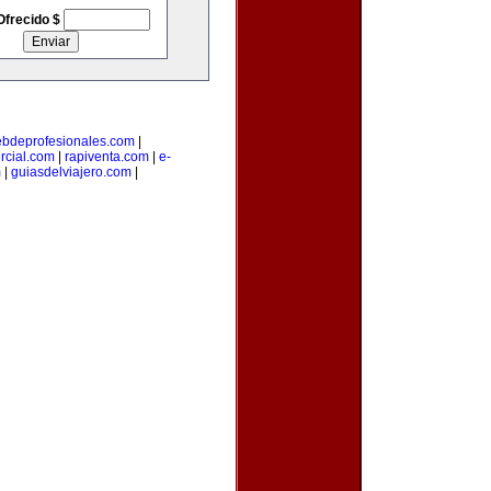
Ofrecido $
bdeprofesionales.com
|
rcial.com
|
rapiventa.com
|
e-
m
|
guiasdelviajero.com
|