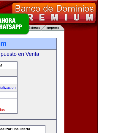
om
 puesto en Venta
M
ializacion
tas
ealizar una Oferta