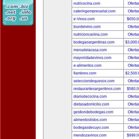
nutricocina.com
Oferta
cateringempresarial.com
Oferta
e-Vinos.com
$650.
tourdelvino.com
Oferta
nutricioncanina.com
Oferta
bodegasargentinas.com
$3,000
menudelacasa.com
Oferta
mayoristadevinos.com
Oferta
e-alimentos.com
Oferta
fiambres.com
$2,500
selecciondequesos.com
Oferta
restaurantesargentinos.com
$580.
diariodecocina.com
Oferta
dietasadomicilio.com
Oferta
gestiondebodegas.com
Oferta
alimentoslistos.com
Oferta
bodegasdecuyo.com
Oferta
mendozavinos.com
$999.