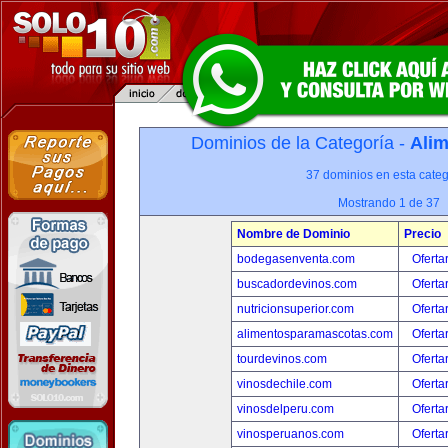
Dominios de la Categoría -
Alim
37 dominios en esta categ
Mostrando 1 de 37
Nombre de Dominio
Precio
bodegasenventa.com
Oferta
buscadordevinos.com
Oferta
nutricionsuperior.com
Oferta
alimentosparamascotas.com
Oferta
tourdevinos.com
Oferta
vinosdechile.com
Oferta
vinosdelperu.com
Oferta
vinosperuanos.com
Oferta