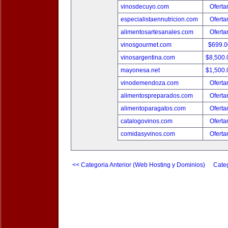
vinosdecuyo.com
Oferta
especialistaennutricion.com
Oferta
alimentosartesanales.com
Oferta
vinosgourmet.com
$699.
vinosargentina.com
$8,500
mayonesa.net
$1,500
vinodemendoza.com
Oferta
alimentospreparados.com
Oferta
alimentoparagatos.com
Oferta
catalogovinos.com
Oferta
comidasyvinos.com
Oferta
<< Categoria Anterior (Web Hosting y Dominios)
Categ