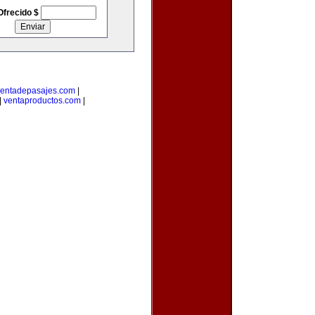
Ofrecido $
entadepasajes.com
|
|
ventaproductos.com
|