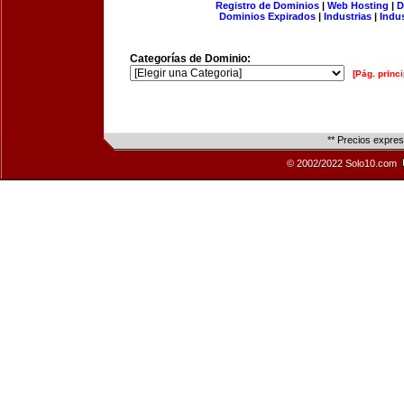
Registro de Dominios
|
Web Hosting
|
D
Dominios Expirados
|
Industrias
|
Indu
Categorías de Dominio:
[Pág. princi
** Precios expre
© 2002/2022 Solo10.com