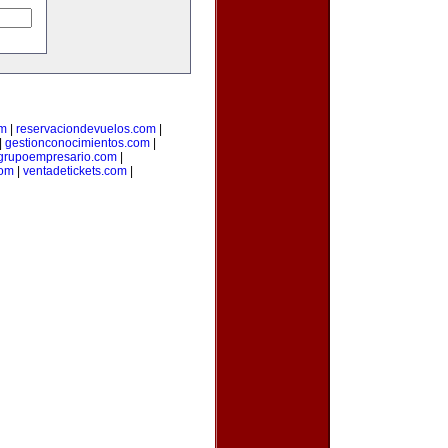
om
|
reservaciondevuelos.com
|
|
gestionconocimientos.com
|
grupoempresario.com
|
com
|
ventadetickets.com
|