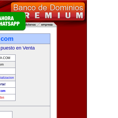
.com
 puesto en Venta
TA.COM
com
ializacion
rta!
.com
tas