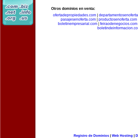
Otros dominios en venta:
ofertadepropiedades.com
|
departamentosenofert
pasajesenoferta.com
|
productosenoferta.com
boletinempresarial.com
|
feiraodenegocios.com
boletindeinformacion.c
Registro de Dominios
|
Web Hosting
|
D