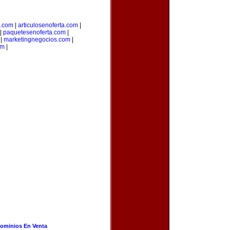
a.com
|
articulosenoferta.com
|
|
paquetesenoferta.com
|
|
marketingnegocios.com
|
om
|
ominios En Venta