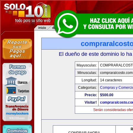
compraralcost
El dueño de este dominio lo ha
Mayusculas:
COMPRARALCOST
Minusculas:
compraralcosto.com
Longitud:
14 caracteres
Categorias:
Compras y Comercio
Precio:
$500.00
Visitar!
compraralcosto.c
Serán consideradas ofer
R