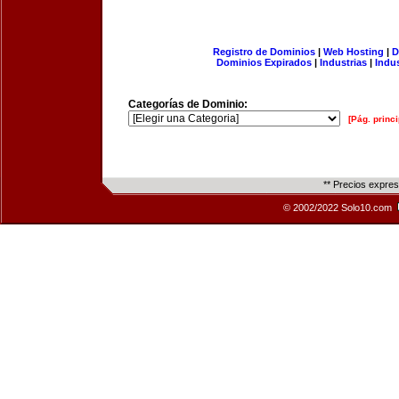
Registro de Dominios
|
Web Hosting
|
D
Dominios Expirados
|
Industrias
|
Indu
Categorías de Dominio:
[Pág. princi
** Precios expre
© 2002/2022 Solo10.com