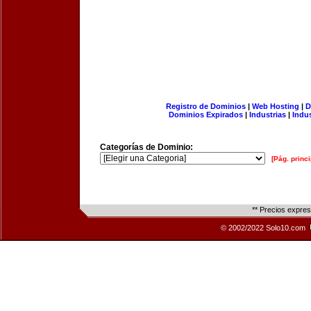
Registro de Dominios
|
Web Hosting
|
D
Dominios Expirados
|
Industrias
|
Indu
Categorías de Dominio:
[Pág. princi
** Precios expre
© 2002/2022 Solo10.com