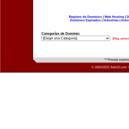
Registro de Dominios
|
Web Hosting
|
D
Dominios Expirados
|
Industrias
|
Indu
Categorías de Dominio:
[Pág. princi
** Precios expre
© 2002/2022 Solo10.com