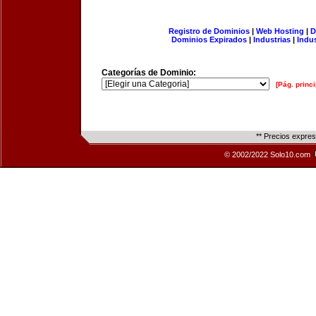
Registro de Dominios
|
Web Hosting
|
D
Dominios Expirados
|
Industrias
|
Indu
Categorías de Dominio:
[Pág. princi
** Precios expre
© 2002/2022 Solo10.com