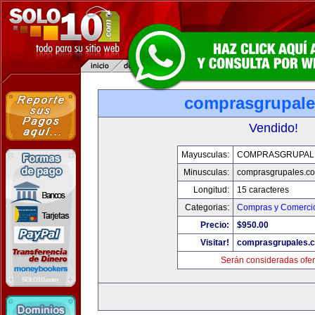
comprasgrupal
Vendido!
Mayusculas:
COMPRASGRUPAL
Minusculas:
comprasgrupales.c
Longitud:
15 caracteres
Categorias:
Compras y Comercio
Precio:
$950.00
Visitar!
comprasgrupales.
Serán consideradas ofer