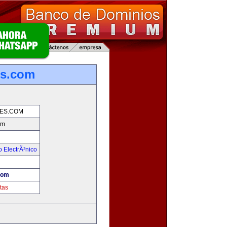
es.com
ES.COM
om
 ElectrÃ³nico
com
tas