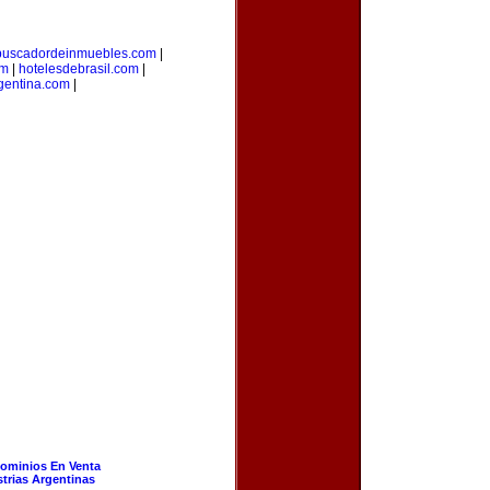
buscadordeinmuebles.com
|
om
|
hotelesdebrasil.com
|
gentina.com
|
ominios En Venta
strias Argentinas