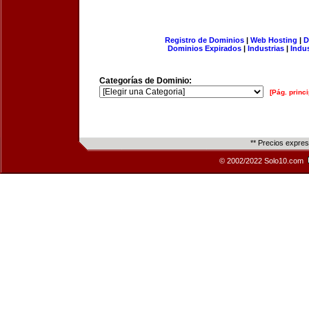
Registro de Dominios
|
Web Hosting
|
D
Dominios Expirados
|
Industrias
|
Indu
Categorías de Dominio:
[Pág. princi
** Precios expre
© 2002/2022 Solo10.com