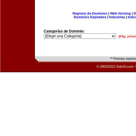
Registro de Dominios
|
Web Hosting
|
D
Dominios Expirados
|
Industrias
|
Indu
Categorías de Dominio:
[Pág. princi
** Precios expre
© 2002/2022 Solo10.com