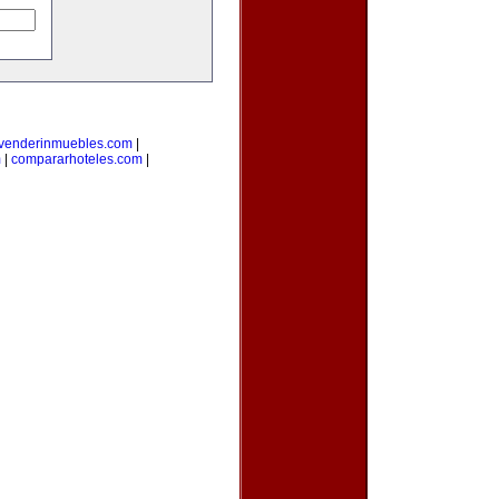
venderinmuebles.com
|
m
|
compararhoteles.com
|