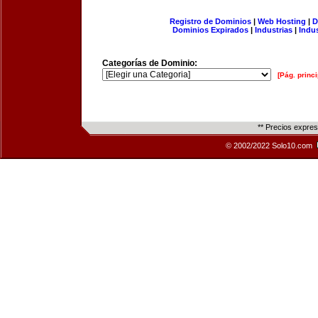
Registro de Dominios
|
Web Hosting
|
D
Dominios Expirados
|
Industrias
|
Indu
Categorías de Dominio:
[Pág. princi
** Precios expre
© 2002/2022 Solo10.com