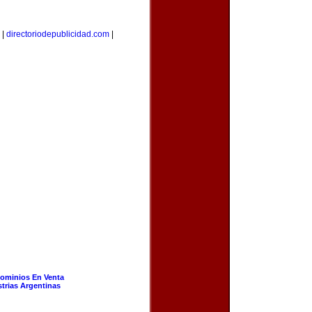
|
directoriodepublicidad.com
|
ominios En Venta
strias Argentinas