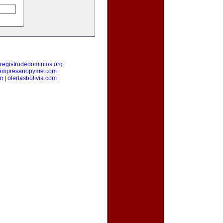
registrodedominios.org
|
empresariopyme.com
|
m
|
ofertasbolivia.com
|