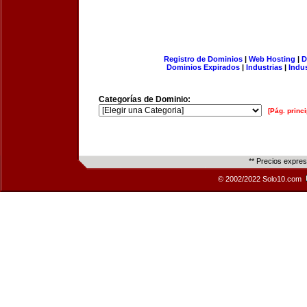
Registro de Dominios
|
Web Hosting
|
D
Dominios Expirados
|
Industrias
|
Indu
Categorías de Dominio:
[Pág. princi
** Precios expre
© 2002/2022 Solo10.com