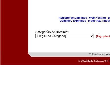
Registro de Dominios
|
Web Hosting
|
D
Dominios Expirados
|
Industrias
|
Indu
Categorías de Dominio:
[Pág. princi
** Precios expre
© 2002/2022 Solo10.com