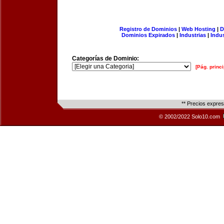
Registro de Dominios
|
Web Hosting
|
D
Dominios Expirados
|
Industrias
|
Indu
Categorías de Dominio:
[Pág. princi
** Precios expre
© 2002/2022 Solo10.com