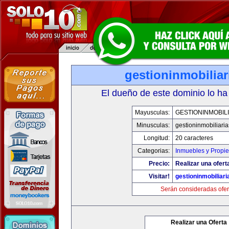
gestioninmobilia
El dueño de este dominio lo ha
Mayusculas:
GESTIONINMOBIL
Minusculas:
gestioninmobiliari
Longitud:
20 caracteres
Categorias:
Inmuebles y Propi
Precio:
Realizar una ofert
Visitar!
gestioninmobiliar
Serán consideradas ofer
Realizar una Oferta