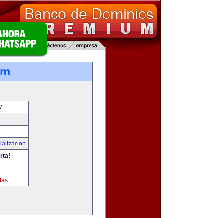
om
M
ializacion
rta!
tas