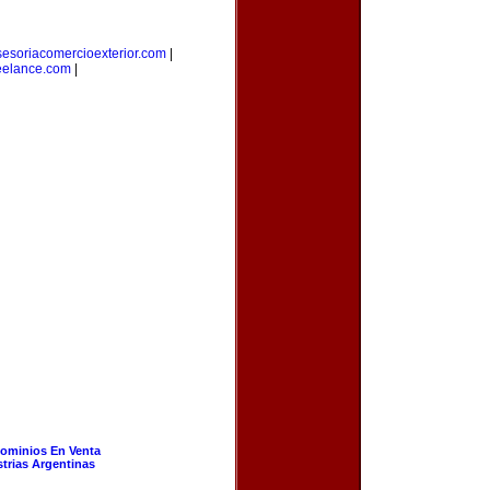
sesoriacomercioexterior.com
|
eelance.com
|
ominios En Venta
strias Argentinas