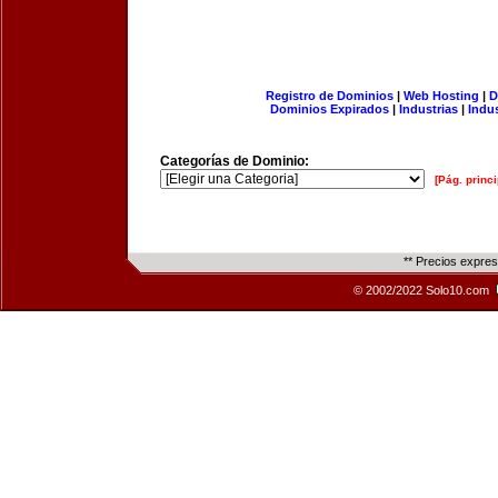
Registro de Dominios
|
Web Hosting
|
D
Dominios Expirados
|
Industrias
|
Indu
Categorías de Dominio:
[Pág. princi
** Precios expre
© 2002/2022 Solo10.com