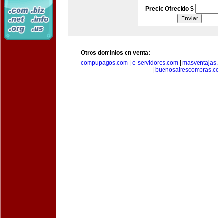
Precio Ofrecido $
Otros dominios en venta:
compupagos.com
|
e-servidores.com
|
masventajas
|
buenosairescompras.c