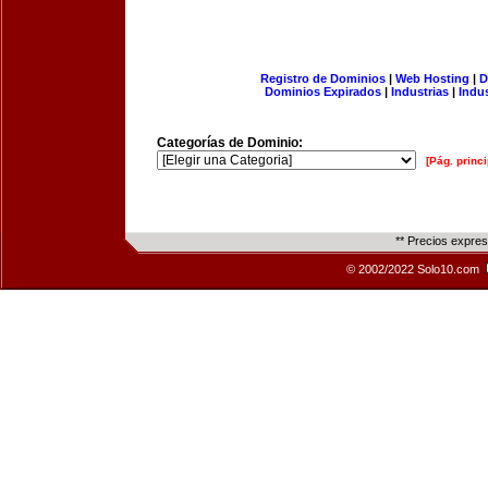
Registro de Dominios
|
Web Hosting
|
D
Dominios Expirados
|
Industrias
|
Indu
Categorías de Dominio:
[Pág. princi
** Precios expre
© 2002/2022 Solo10.com