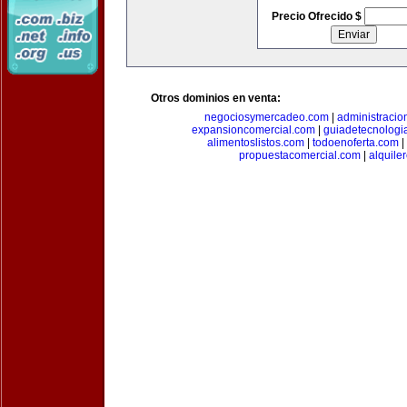
Precio Ofrecido $
Otros dominios en venta:
negociosymercadeo.com
|
administracio
expansioncomercial.com
|
guiadetecnologi
alimentoslistos.com
|
todoenoferta.com
|
propuestacomercial.com
|
alquil