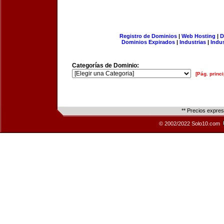
Registro de Dominios
|
Web Hosting
|
D
Dominios Expirados
|
Industrias
|
Indu
Categorías de Dominio:
[Pág. princi
** Precios expre
© 2002/2022 Solo10.com