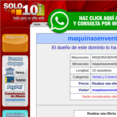
maquinasenven
El dueño de este dominio lo ha
Mayusculas:
MAQUINASENV
Minusculas:
maquinasenvent
Longitud:
15 caracteres
Categorias:
Ventas y Comerci
Precio:
Realizar una ofe
Visitar!
maquinasenven
Serán consideradas ofer
Realizar una Oferta