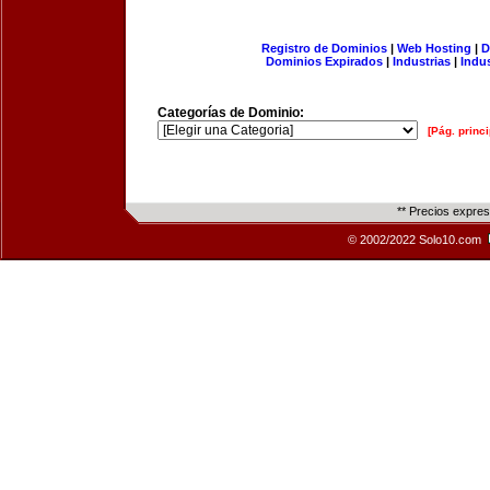
Registro de Dominios
|
Web Hosting
|
D
Dominios Expirados
|
Industrias
|
Indu
Categorías de Dominio:
[Pág. princi
** Precios expre
© 2002/2022 Solo10.com