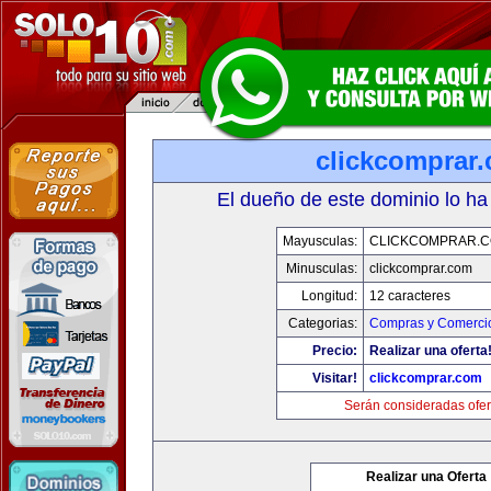
clickcomprar
El dueño de este dominio lo ha
Mayusculas:
CLICKCOMPRAR.
Minusculas:
clickcomprar.com
Longitud:
12 caracteres
Categorias:
Compras y Comercio
Precio:
Realizar una oferta
Visitar!
clickcomprar.com
Serán consideradas ofer
Realizar una Oferta