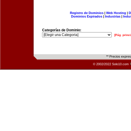
Registro de Dominios
|
Web Hosting
|
D
Dominios Expirados
|
Industrias
|
Indu
Categorías de Dominio:
[Pág. princi
** Precios expre
© 2002/2022 Solo10.com