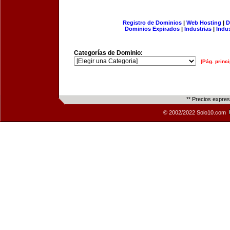
Registro de Dominios
|
Web Hosting
|
D
Dominios Expirados
|
Industrias
|
Indu
Categorías de Dominio:
[Pág. princi
** Precios expre
© 2002/2022 Solo10.com