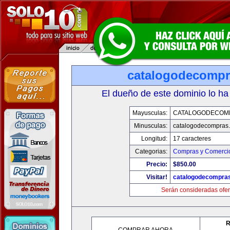
catalogodecomp
El dueño de este dominio lo ha
Mayusculas:
CATALOGODECOM
Minusculas:
catalogodecompras
Longitud:
17 caracteres
Categorias:
Compras y Comercio
Precio:
$850.00
Visitar!
catalogodecompra
Serán consideradas ofer
R