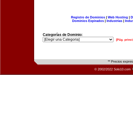
Registro de Dominios
|
Web Hosting
|
D
Dominios Expirados
|
Industrias
|
Indu
Categorías de Dominio:
[Pág. princi
** Precios expre
© 2002/2022 Solo10.com