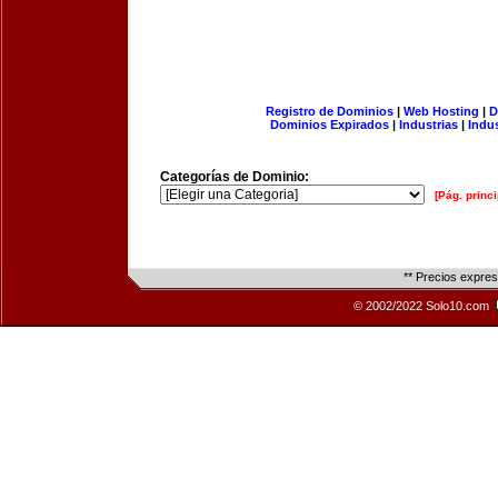
Registro de Dominios
|
Web Hosting
|
D
Dominios Expirados
|
Industrias
|
Indu
Categorías de Dominio:
[Pág. princi
** Precios expre
© 2002/2022 Solo10.com