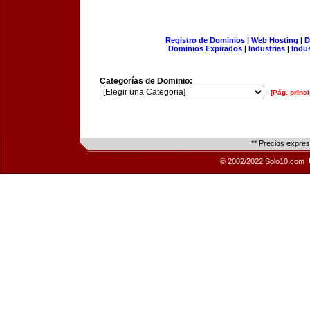
Registro de Dominios
|
Web Hosting
|
D
Dominios Expirados
|
Industrias
|
Indu
Categorías de Dominio:
[Pág. princi
** Precios expre
© 2002/2022 Solo10.com