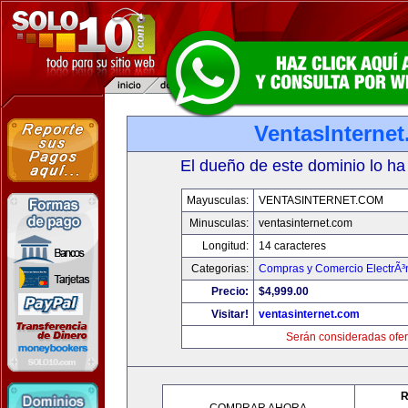
VentasInterne
El dueño de este dominio lo ha
Mayusculas:
VENTASINTERNET.COM
Minusculas:
ventasinternet.com
Longitud:
14 caracteres
Categorias:
Compras y Comercio ElectrÃ³
Precio:
$4,999.00
Visitar!
ventasinternet.com
Serán consideradas ofer
R