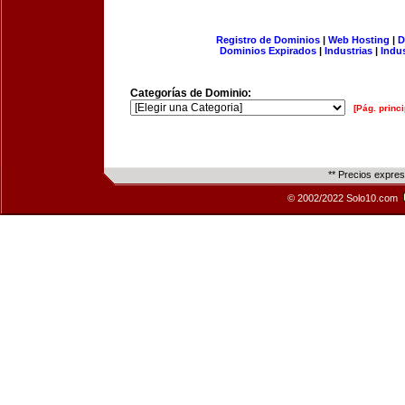
Registro de Dominios
|
Web Hosting
|
D
Dominios Expirados
|
Industrias
|
Indu
Categorías de Dominio:
[Pág. princi
** Precios expre
© 2002/2022 Solo10.com