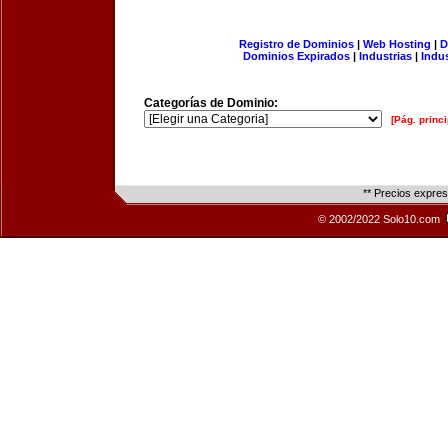
Registro de Dominios
|
Web Hosting
|
D
Dominios Expirados
|
Industrias
|
Indu
Categorías de Dominio:
[Pág. princi
** Precios expre
© 2002/2022 Solo10.com