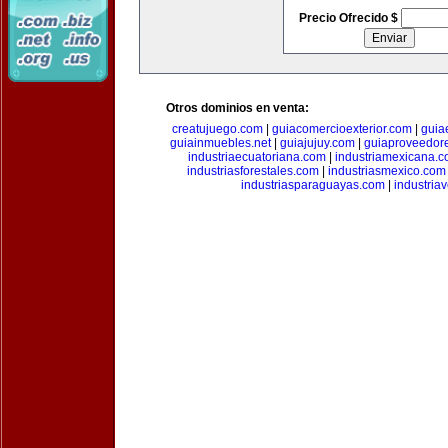
Precio Ofrecido $
Otros dominios en venta:
creatujuego.com
|
guiacomercioexterior.com
|
guiae
guiainmuebles.net
|
guiajujuy.com
|
guiaproveedor
industriaecuatoriana.com
|
industriamexicana.
industriasforestales.com
|
industriasmexico.com
industriasparaguayas.com
|
industria