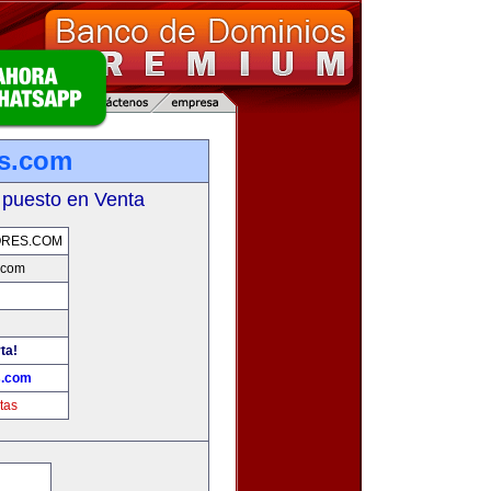
s.com
 puesto en Venta
ORES.COM
.com
ta!
s.com
tas