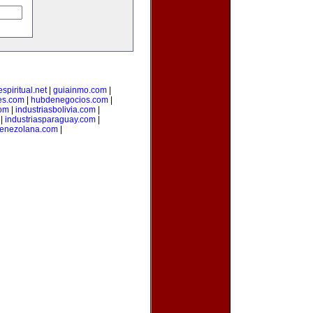
spiritual.net
|
guiainmo.com
|
es.com
|
hubdenegocios.com
|
com
|
industriasbolivia.com
|
|
industriasparaguay.com
|
venezolana.com
|