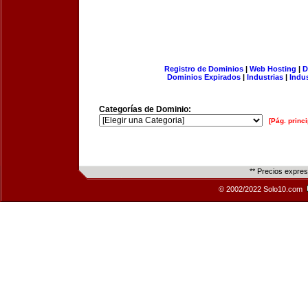
Registro de Dominios
|
Web Hosting
|
D
Dominios Expirados
|
Industrias
|
Indu
Categorías de Dominio:
[Pág. princi
** Precios expre
© 2002/2022 Solo10.com