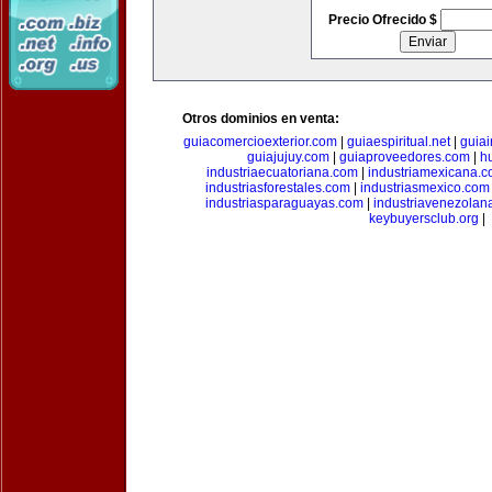
Precio Ofrecido $
Otros dominios en venta:
guiacomercioexterior.com
|
guiaespiritual.net
|
guia
guiajujuy.com
|
guiaproveedores.com
|
h
industriaecuatoriana.com
|
industriamexicana.
industriasforestales.com
|
industriasmexico.com
industriasparaguayas.com
|
industriavenezolan
keybuyersclub.org
|