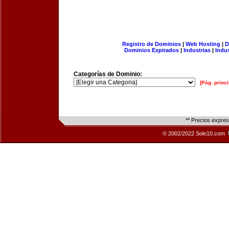
Registro de Dominios
|
Web Hosting
|
D
Dominios Expirados
|
Industrias
|
Indu
Categorías de Dominio:
[Pág. princi
** Precios expre
© 2002/2022 Solo10.com