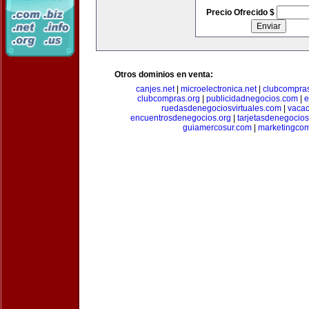
Precio Ofrecido $
Otros dominios en venta:
canjes.net
|
microelectronica.net
|
clubcompra
clubcompras.org
|
publicidadnegocios.com
|
e
ruedasdenegociosvirtuales.com
|
vacac
encuentrosdenegocios.org
|
tarjetasdenegocio
guiamercosur.com
|
marketingcom