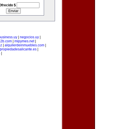
Ofrecido $
business.uy
|
negocios.uy
|
b2b.com
|
mipymes.net
|
iz
|
alquilerdeinmuebles.com
|
propiedadesalicante.es
|
s
|