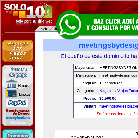
meetingsbydesi
El dueño de este dominio lo ha
Mayusculas:
MEETINGSBYDESIGN
Minusculas:
meetingsbydesign.co
Longitud:
16 caracteres
Categorias:
Negocios
,
Viajes,Turi
Precio:
$2,500.00
Visitar!
meetingsbydesign.c
Serán consideradas ofer
R