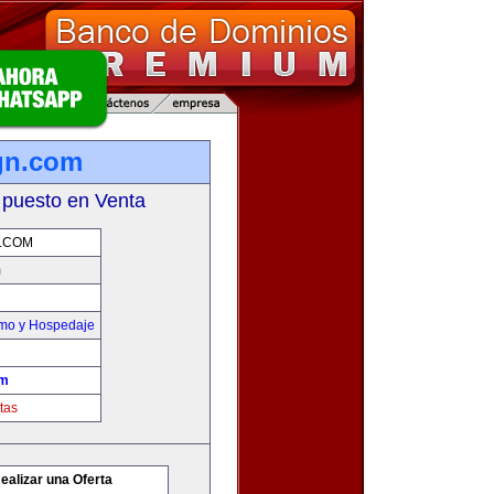
gn.com
 puesto en Venta
.COM
m
smo y Hospedaje
om
tas
ealizar una Oferta