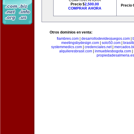
COMPRAR AHORA
Precio $
2,500.00
Precio 
COMPRAR AHORA
Otros dominios en venta:
fiambres.com
|
desarrollodevideojuegos.com
|
meetingsbydesign.com
|
solo50.com
|
brasil
systemmedics.com
|
credenciales.net
|
mercados.b
alquileresbrasil.com
|
inmueblesbogota.com
|
propiedadesalmeria.e