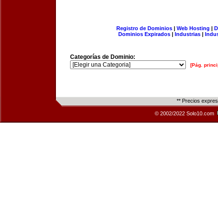
Registro de Dominios
|
Web Hosting
|
D
Dominios Expirados
|
Industrias
|
Indu
Categorías de Dominio:
[Pág. princi
** Precios expre
© 2002/2022 Solo10.com