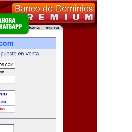
.com
 puesto en Venta
OS.COM
com
ferta!
.com
tas