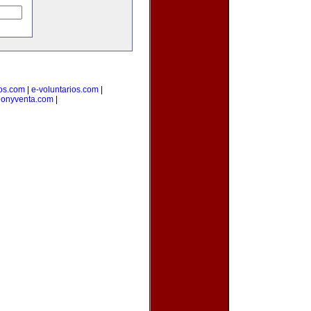
ios.com
|
e-voluntarios.com
|
cionyventa.com
|